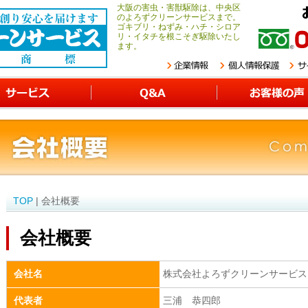
大阪の害虫・害獣駆除は、中央区
のよろずクリーンサービスまで。
ゴキブリ・ねずみ・ハチ・シロア
リ・イタチを根こそぎ駆除いたし
ます。
TOP
| 会社概要
会社概要
会社名
株式会社よろずクリーンサービス
代表者
三浦 恭四郎