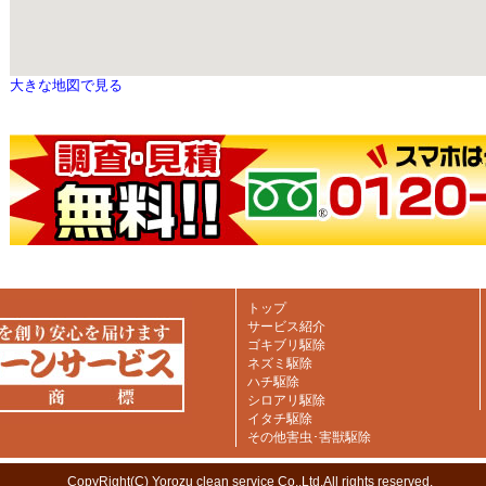
大きな地図で見る
トップ
サービス紹介
ゴキブリ駆除
ネズミ駆除
ハチ駆除
シロアリ駆除
イタチ駆除
その他害虫･害獣駆除
CopyRight(C) Yorozu clean service Co,.Ltd.All rights reserved.