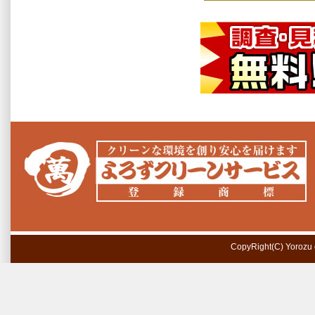
CopyRight(C) Yorozu cl